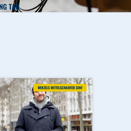
NG TAG
WENZELS MITTELSCHARFER SENF