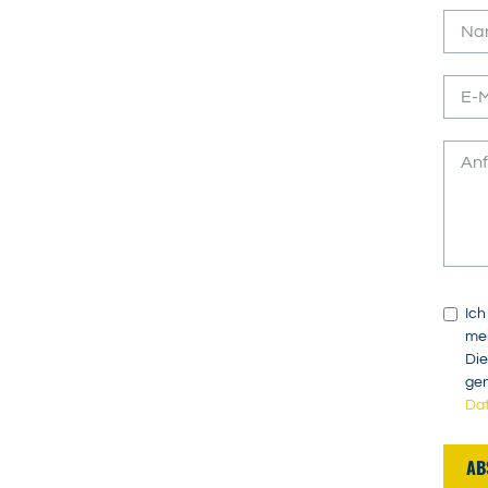
Ich
mei
Die
gen
Da
AB