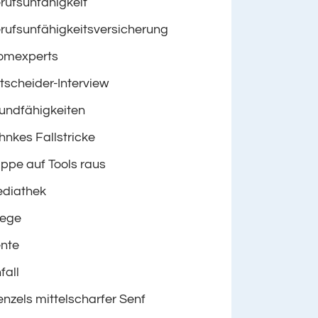
rufsunfähigkeit
rufsunfähigkeitsversicherung
omexperts
tscheider-Interview
undfähigkeiten
hnkes Fallstricke
ppe auf Tools raus
diathek
lege
nte
fall
nzels mittelscharfer Senf