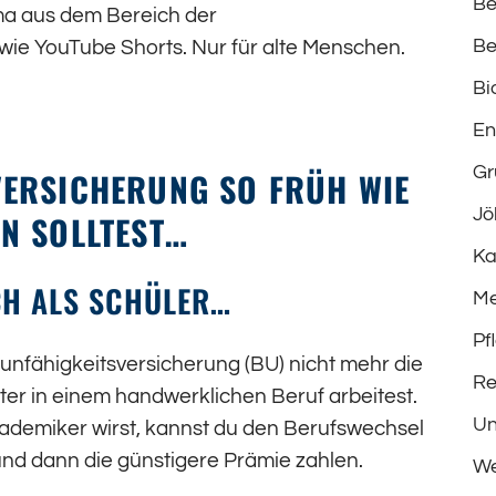
Be
ema aus dem Bereich der
Be
 wie YouTube Shorts. Nur für alte Menschen.
Bi
En
Gr
ERSICHERUNG SO FRÜH WIE
Jö
 SOLLTEST…
Ka
CH ALS SCHÜLER…
Me
Pf
fsunfähigkeitsversicherung (BU) nicht mehr die
Re
ter in einem handwerklichen Beruf arbeitest.
Un
kademiker wirst, kannst du den Berufswechsel
nd dann die günstigere Prämie zahlen.
We