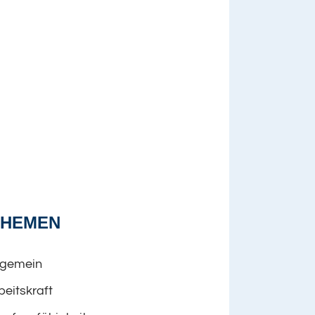
THEMEN
lgemein
beitskraft