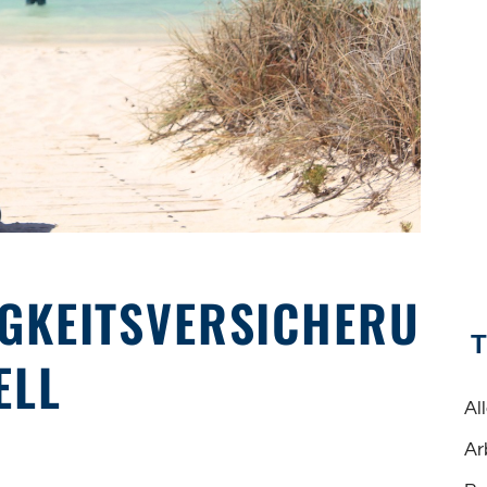
GKEITSVERSICHERU
ELL
Al
Ar