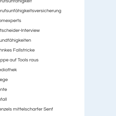
rufsunfähigkeit
rufsunfähigkeitsversicherung
omexperts
tscheider-Interview
undfähigkeiten
hnkes Fallstricke
ppe auf Tools raus
diathek
lege
nte
fall
nzels mittelscharfer Senf