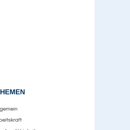
THEMEN
lgemein
beitskraft