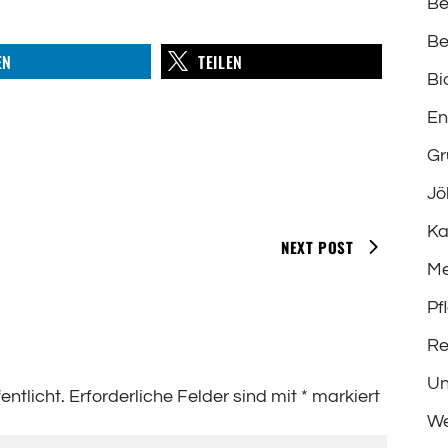
Be
Be
EN
TEILEN
Bi
En
Gr
Jö
Ka
NEXT POST
Me
Pf
Re
Un
entlicht.
Erforderliche Felder sind mit
*
markiert
We