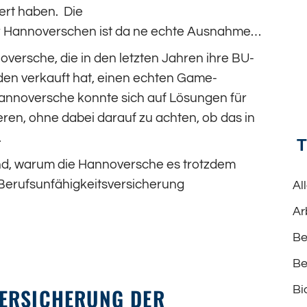
ert haben. Die
er Hannoverschen ist da ne echte Ausnahme…
noversche, die in den letzten Jahren ihre BU-
den verkauft hat, einen echten Game-
annoversche konnte sich auf Lösungen für
ren, ohne dabei darauf zu achten, ob das in
.
nd, warum die Hannoversche es trotzdem
 Berufsunfähigkeitsversicherung
Al
Ar
Be
Be
ERSICHERUNG DER
Bi