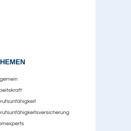
THEMEN
lgemein
beitskraft
rufsunfähigkeit
rufsunfähigkeitsversicherung
omexperts