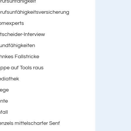
rufsunfähigkeit
rufsunfähigkeitsversicherung
omexperts
tscheider-Interview
undfähigkeiten
hnkes Fallstricke
ppe auf Tools raus
diathek
lege
nte
fall
nzels mittelscharfer Senf