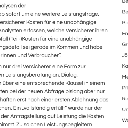
Be
nalysen der
Be
b sofort um eine weitere Leistungsfrage,
ersicherer Kosten für eine unabhängige
Bi
Analysten erfassen, welche Versicherer ihren
En
ll (Teil-)Kosten für eine unabhängige
Gr
ungsdetail sei gerade im Kommen und habe
rinnen und Verbraucher“.
Jö
Ka
 nur drei Versicherer eine Form zur
 Leistungsberatung an. Dialog,
Me
 über eine entsprechende Klausel in einem
Pf
ten bei der neuen Abfrage bislang aber nur
Re
lschaften erst nach einer ersten Ablehnung das
n. Ein „vollständig erfüllt“ würde nur der
Un
i der Antragstellung auf Leistung die Kosten
We
immt. Zu solchen Leistungsbegleitern