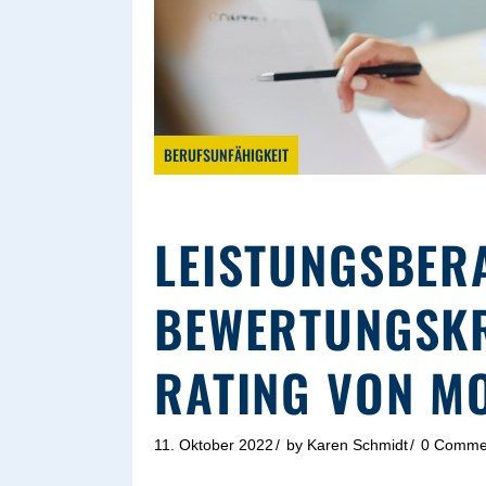
BERUFSUNFÄHIGKEIT
LEISTUNGSBER
BEWERTUNGSKR
RATING VON M
11. Oktober 2022
by
Karen Schmidt
0 Comme