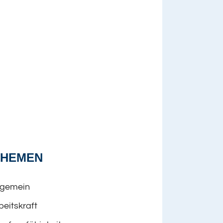
THEMEN
lgemein
beitskraft