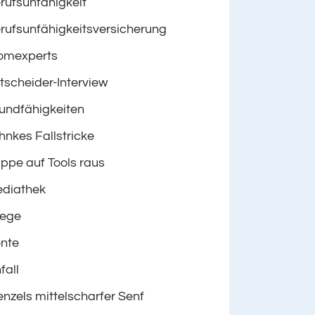
rufsunfähigkeit
rufsunfähigkeitsversicherung
omexperts
tscheider-Interview
undfähigkeiten
hnkes Fallstricke
ppe auf Tools raus
diathek
lege
nte
fall
nzels mittelscharfer Senf