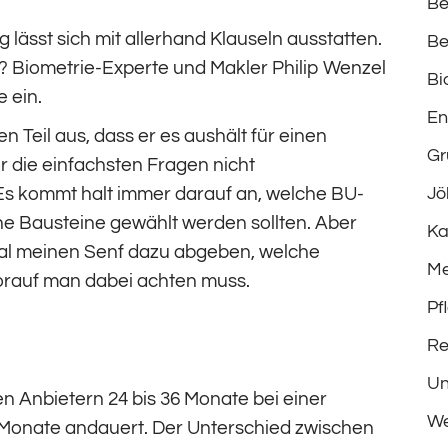
Be
lässt sich mit allerhand Klauseln ausstatten.
Be
l? Biometrie-Experte und Makler Philip Wenzel
Bi
 ein.
En
 Teil aus, dass er es aushält für einen
Gr
r die einfachsten Fragen nicht
Es kommt halt immer darauf an, welche BU-
Jö
he Bausteine gewählt werden sollten. Aber
Ka
 mal meinen Senf dazu abgeben, welche
Me
worauf man dabei achten muss.
Pf
Re
Un
en Anbietern 24 bis 36 Monate bei einer
We
 Monate andauert. Der Unterschied zwischen