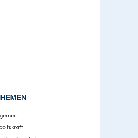
THEMEN
lgemein
beitskraft