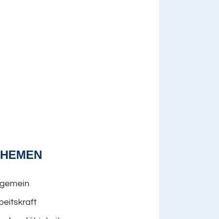
THEMEN
lgemein
beitskraft