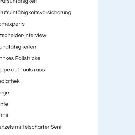
rufsunfähigkeit
rufsunfähigkeitsversicherung
omexperts
tscheider-Interview
undfähigkeiten
hnkes Fallstricke
ppe auf Tools raus
diathek
lege
nte
fall
nzels mittelscharfer Senf