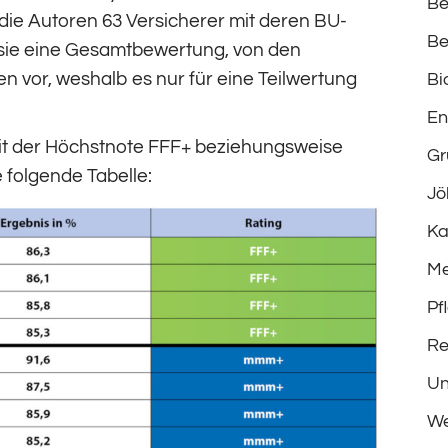
Be
die Autoren 63 Versicherer mit deren BU-
Be
 sie eine Gesamtbewertung, von den
en vor, weshalb es nur für eine Teilwertung
Bi
En
 mit der Höchstnote FFF+ beziehungsweise
Gr
 folgende Tabelle:
Jö
Ka
Me
Pf
Re
Un
We